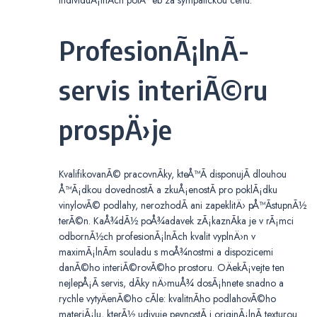
ProfesionÃ¡lnÃ­
servis interiÃ©ru
prospÄ›je
KvalifikovanÃ© pracovnÃ­ky, kteÅ™Ã­ disponujÃ­ dlouhou
Å™Ã¡dkou dovednostÃ­ a zkuÅ¡enostÃ­ pro poklÃ¡dku
vinylovÃ© podlahy, nerozhodÃ­ ani zapeklitÄ› pÅ™Ã­stupnÃ½
terÃ©n. KaÅ¾dÃ½ poÅ¾adavek zÃ¡kaznÃ­ka je v rÃ¡mci
odbornÃ½ch profesionÃ¡lnÃ­ch kvalit vyplnÄ›n v
maximÃ¡lnÃ­m souladu s moÅ¾nostmi a dispozicemi
danÃ©ho interiÃ©rovÃ©ho prostoru. OÄekÃ¡vejte ten
nejlepÅ¡Ã­ servis, dÃ­ky nÄ›muÅ¾ dosÃ¡hnete snadno a
rychle vytyÄenÃ©ho cÃ­le: kvalitnÃ­ho podlahovÃ©ho
materiÃ¡lu, kterÃ½ udivuje pevnostÃ­ i originÃ¡lnÃ­ texturou.