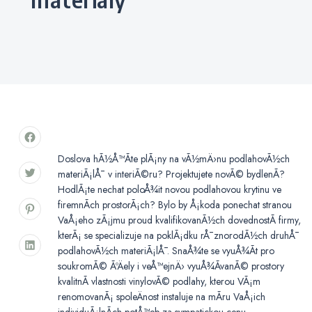
Doslova hÃ½Å™Ã­te plÃ¡ny na vÃ½mÄ›nu podlahovÃ½ch
materiÃ¡lÅ¯ v interiÃ©ru? Projektujete novÃ© bydlenÃ­?
HodlÃ¡te nechat poloÅ¾it novou podlahovou krytinu ve
firemnÃ­ch prostorÃ¡ch? Bylo by Å¡koda ponechat stranou
VaÅ¡eho zÃ¡jmu proud kvalifikovanÃ½ch dovednostÃ­ firmy,
kterÃ¡ se specializuje na poklÃ¡dku rÅ¯znorodÃ½ch druhÅ¯
podlahovÃ½ch materiÃ¡lÅ¯. SnaÅ¾te se vyuÅ¾Ã­t pro
soukromÃ© ÃºÄely i veÅ™ejnÄ› vyuÅ¾Ã­vanÃ© prostory
kvalitnÃ­ vlastnosti
vinylovÃ© podlahy
, kterou VÃ¡m
renomovanÃ¡ spoleÄnost instaluje na mÃ­ru VaÅ¡ich
individuÃ¡lnÃ­ch potÅ™eb za sympatickou cenu.