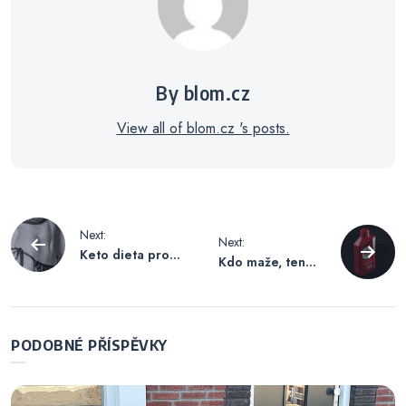
By blom.cz
View all of blom.cz 's posts.
Navigace
Next:
Next:
Keto dieta pro
Kdo maže, ten
pro
ženy
jede…Levné
oleje prokáží
adekvátní službu
příspěvek
PODOBNÉ PŘÍSPĚVKY