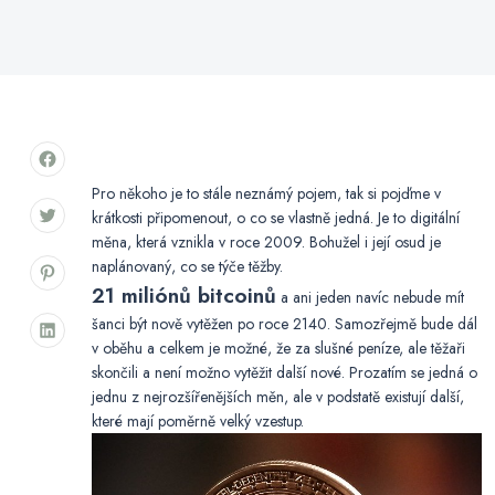
Pro někoho je to stále neznámý pojem, tak si pojďme v
krátkosti připomenout, o co se vlastně jedná. Je to digitální
měna, která vznikla v roce 2009. Bohužel i její osud je
naplánovaný, co se týče těžby.
21 miliónů bitcoinů
a ani jeden navíc nebude mít
šanci být nově vytěžen po roce 2140. Samozřejmě bude dál
v oběhu a celkem je možné, že za slušné peníze, ale těžaři
skončili a není možno vytěžit další nové. Prozatím se jedná o
jednu z nejrozšířenějších měn, ale v podstatě existují další,
které mají poměrně velký vzestup.