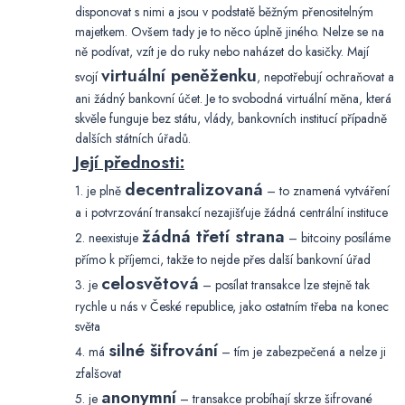
disponovat s nimi a jsou v podstatě běžným přenositelným
majetkem. Ovšem tady je to něco úplně jiného. Nelze se na
ně podívat, vzít je do ruky nebo naházet do kasičky. Mají
virtuální peněženku
svojí
, nepotřebují ochraňovat a
ani žádný bankovní účet. Je to svobodná virtuální měna, která
skvěle funguje bez státu, vlády, bankovních institucí případně
dalších státních úřadů.
Její přednosti:
decentralizovaná
1. je plně
– to znamená vytváření
a i potvrzování transakcí nezajišťuje žádná centrální instituce
žádná třetí strana
2. neexistuje
– bitcoiny posíláme
přímo k příjemci, takže to nejde přes další bankovní úřad
celosvětová
3. je
– posílat transakce lze stejně tak
rychle u nás v České republice, jako ostatním třeba na konec
světa
silné šifrování
4. má
– tím je zabezpečená a nelze ji
zfalšovat
anonymní
5. je
– transakce probíhají skrze šifrované