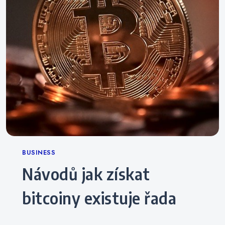
Categories
BUSINESS
Návodů jak získat
bitcoiny existuje řada