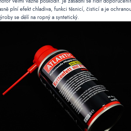
motor velmi vážně poškodit. Je zásadní se řídit doporučen
sně plní efekt chladiva, funkci těsnicí, čisticí a je ochran
roby se dělí na ropný a syntetický.