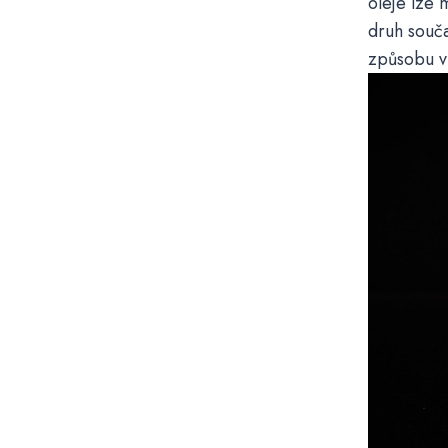
oleje lze 
druh souča
způsobu vý