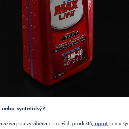
í nebo syntetický?
 maziva jsou vyráběna z ropných produktů,
oproti
tomu synt