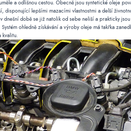
uměle a odlišnou cestou. Obecně jsou syntetické oleje po
í, disponující lepšími mazacími vlastnostmi a delší živnot
v dnešní době se již natolik od sebe neliší a prakticky jsou 
 Systém ohledně získávání a výroby oleje má takřka zanedb
a kvalitu.