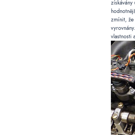
získávány 
hodnotnějš
zmínit, že 
vyrovnány.
vlastnosti 