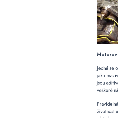
Motorový
Jedná se o
jako maziv
jsou aditiv
veškeré n
Pravideln
životnost 