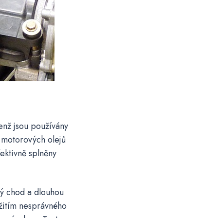
enž jsou používány
 motorových olejů
fektivně splněny
ný chod a dlouhou
užitím nesprávného