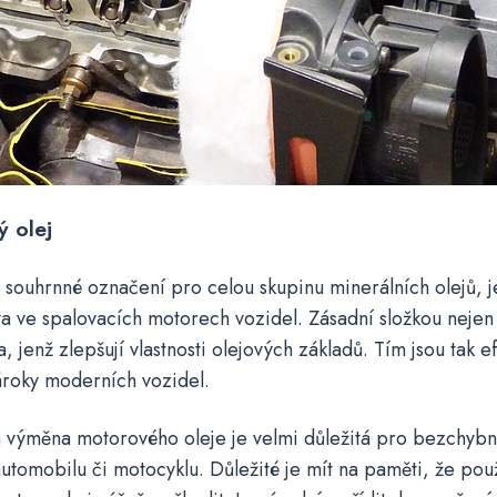
 olej
 souhrnné označení pro celou skupinu minerálních olejů, j
a ve spalovacích motorech vozidel. Zásadní složkou nejen
a, jenž zlepšují vlastnosti olejových základů. Tím jsou tak e
ároky moderních vozidel.
á výměna motorového oleje je velmi důležitá pro bezchyb
automobilu či motocyklu. Důležité je mít na paměti, že po