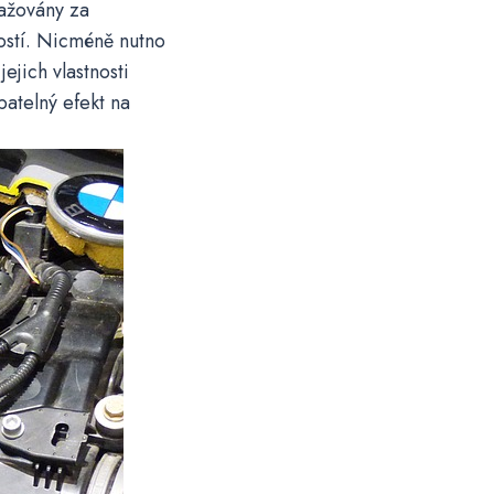
važovány za
ností. Nicméně nutno
jejich vlastnosti
atelný efekt na