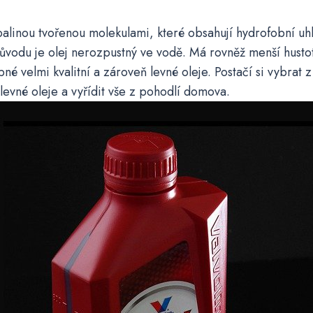
palinou tvořenou molekulami, které obsahují hydrofobní uh
ůvodu je olej nerozpustný ve vodě. Má rovněž menší husto
pné velmi kvalitní a zároveň levné oleje. Postačí si vybrat 
levné oleje
a vyřídit vše z pohodlí domova.