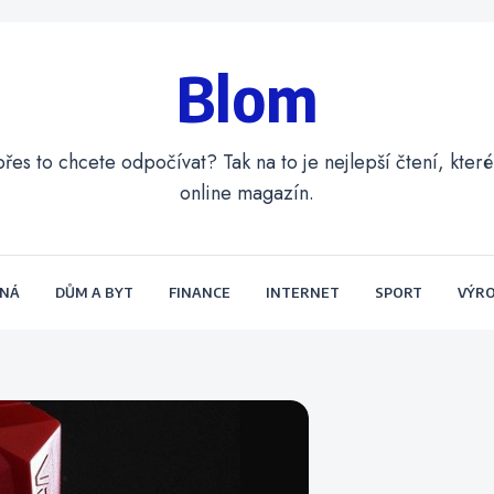
Blom
přes to chcete odpočívat? Tak na to je nejlepší čtení, kte
online magazín.
ENÁ
DŮM A BYT
FINANCE
INTERNET
SPORT
VÝR