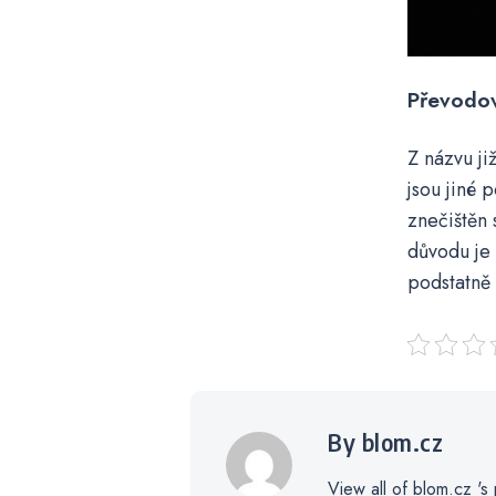
Převodov
Z názvu ji
jsou jiné 
znečištěn 
důvodu je 
podstatně 
By blom.cz
View all of blom.cz 's 