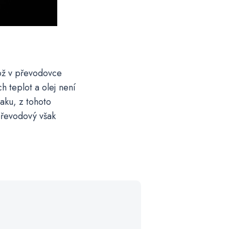
kož v převodovce
h teplot a olej není
aku, z tohoto
převodový však