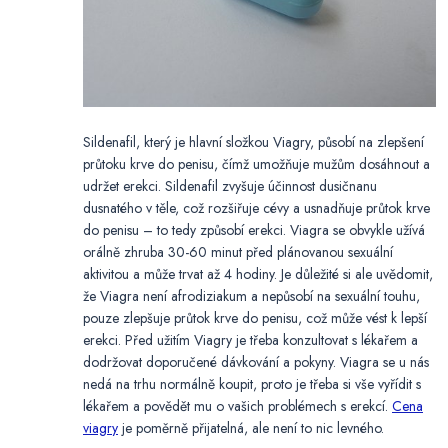
Sildenafil, který je hlavní složkou Viagry, působí na zlepšení
průtoku krve do penisu, čímž umožňuje mužům dosáhnout a
udržet erekci. Sildenafil zvyšuje účinnost dusičnanu
dusnatého v těle, což rozšiřuje cévy a usnadňuje průtok krve
do penisu – to tedy způsobí erekci. Viagra se obvykle užívá
orálně zhruba 30-60 minut před plánovanou sexuální
aktivitou a může trvat až 4 hodiny. Je důležité si ale uvědomit,
že Viagra není afrodiziakum a nepůsobí na sexuální touhu,
pouze zlepšuje průtok krve do penisu, což může vést k lepší
erekci. Před užitím Viagry je třeba konzultovat s lékařem a
dodržovat doporučené dávkování a pokyny. Viagra se u nás
nedá na trhu normálně koupit, proto je třeba si vše vyřídit s
lékařem a povědět mu o vašich problémech s erekcí.
Cena
viagry
je poměrně přijatelná, ale není to nic levného.