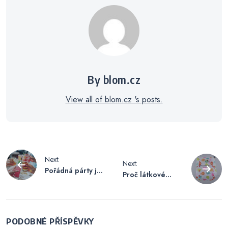
By blom.cz
View all of blom.cz 's posts.
Navigace
Next:
Next:
Pořádná párty je
Proč látkové
pro
základ
pleny?
příspěvek
PODOBNÉ PŘÍSPĚVKY