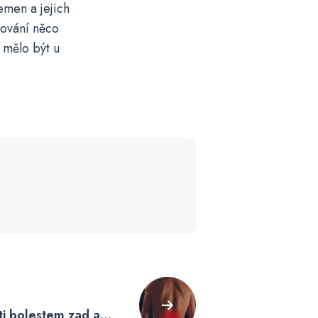
emen a jejich
hování něco
 mělo být u
oti bolestem zad a