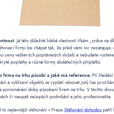
entnost.
Já této důležité lidské vlastnosti říkám „srdce na d
ěhovací firmy lze chápat tak, že před vámi nic nezatajuje, 
u cenu veškerých poptávaných služeb a nebudete vystave
skryté poplatky a různé formy dodatečných příplatků.
o firma na trhu působí a jaké má reference.
Při hledán
ání a vyklízení objektů se vyplatí věnovat jistý čas pročítán
a porovnávání doby působení firem na trhu. V těchto dvou
pěch či naopak neúspěch podnikání a jeho profesionalita.
I to nejlevnější stěhování v Praze
Stěhování dohodou
patří 