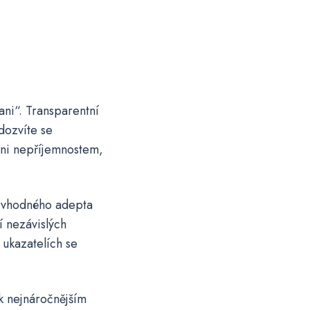
lani“. Transparentní
dozvíte se
ni nepříjemnostem,
í vhodného adepta
í nezávislých
 ukazatelích se
k nejnáročnějším