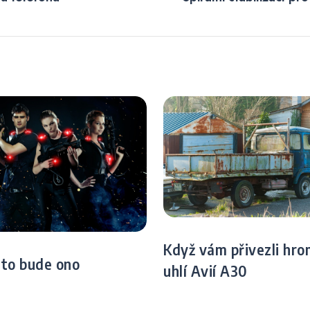
vadnému držení těla
Když vám přivezli hr
 to bude ono
uhlí Avií A30