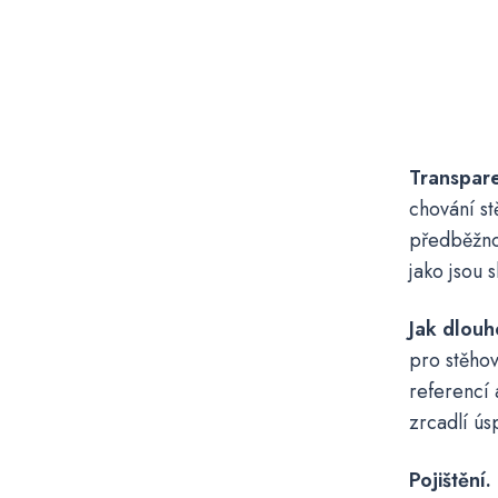
Transpar
chování st
předběžno
jako jsou 
Jak dlouh
pro stěhov
referencí 
zrcadlí ús
Pojištění.