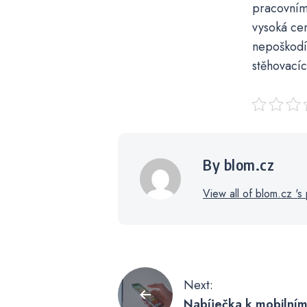
pracovním 
vysoká cen
nepoškodí 
stěhovacíc
By blom.cz
View all of blom.cz 's 
Navigace
Next:
Nabíječka k mobilním