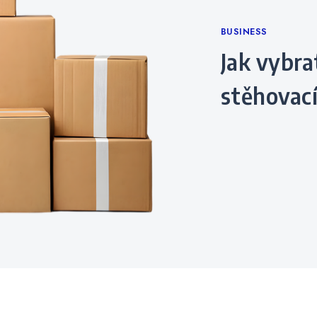
Categories
BUSINESS
Jak vybrat spolehlivou
stěhovací