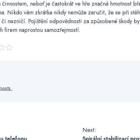
činnostem, neboť je častokrát ve hře značná hmotnost bř
a. Nikdo vám zkrátka nikdy nemůže zaručit, že se při stě
či nezničí. Pojištění odpovědnosti za způsobené škody by
h firem naprostou samozřejmostí.
posts.
Next:
u telefonu
Spirální stabilizací pr