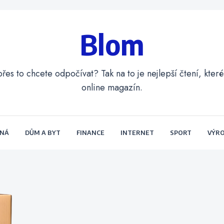
Blom
přes to chcete odpočívat? Tak na to je nejlepší čtení, kte
online magazín.
ENÁ
DŮM A BYT
FINANCE
INTERNET
SPORT
VÝR