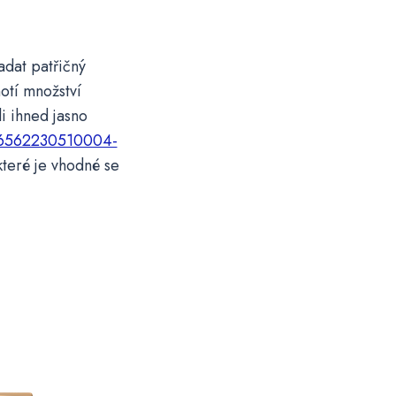
adat patřičný
otí množství
i ihned jasno
206562230510004-
které je vhodné se