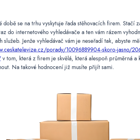
 době se na trhu vyskytuje řada stěhovacích firem. Stačí z
ýraz do internetového vyhledávače a ten vám rázem vyhodn
 služeb. Jenže vyhledávač vám je neseřadí tak, abyste měl
w.ceskatelevize.cz/porady/10096889904-skoro-jasno/
/
v tom, která z firem je skvělá, která alespoň průměrná a 
nout. Na takové hodnocení již musíte přijít sami.