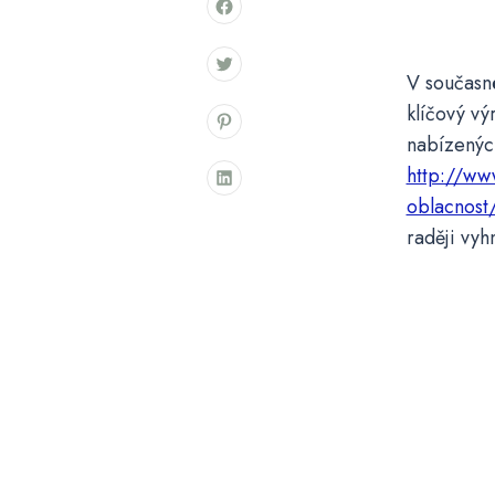
V současné
klíčový v
nabízených
http://ww
oblacnost
raději vyh