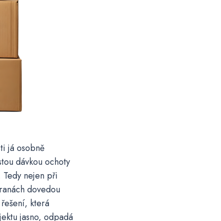
ti já osobně
stou dávkou ochoty
. Tedy nejen při
tranách dovedou
 řešení, která
ojektu jasno, odpadá