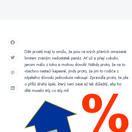
Děti prostě mají tu smůlu, že jsou ve svých přáních omezené
limitem zvaným nedostatek peněz. Ať už si přejí cokoliv,
jenom málo z toho si mohou dovolit. Někdy proto, že na to
všechno nestačí kapesné, jindy proto, že jim to rodiče z
nějakého důvodu jednoduše nekoupí. Zpravidla proto, že jde
o příliš drahý špás, který není zase až tak důležitý, aby ho
dítě muselo stůj co stůj mít.