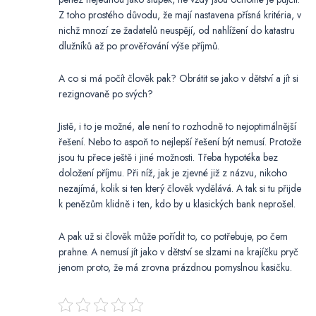
Z toho prostého důvodu, že mají nastavena přísná kritéria, v
nichž mnozí ze žadatelů neuspějí, od nahlížení do katastru
dlužníků až po prověřování výše příjmů.
A co si má počít člověk pak? Obrátit se jako v dětství a jít si
rezignovaně po svých?
Jistě, i to je možné, ale není to rozhodně to nejoptimálnější
řešení. Nebo to aspoň to nejlepší řešení být nemusí. Protože
jsou tu přece ještě i jiné možnosti. Třeba hypotéka bez
doložení příjmu. Při níž, jak je zjevné již z názvu, nikoho
nezajímá, kolik si ten který člověk vydělává. A tak si tu přijde
k penězům klidně i ten, kdo by u klasických bank neprošel.
A pak už si člověk může pořídit to, co potřebuje, po čem
prahne. A nemusí jít jako v dětství se slzami na krajíčku pryč
jenom proto, že má zrovna prázdnou pomyslnou kasičku.