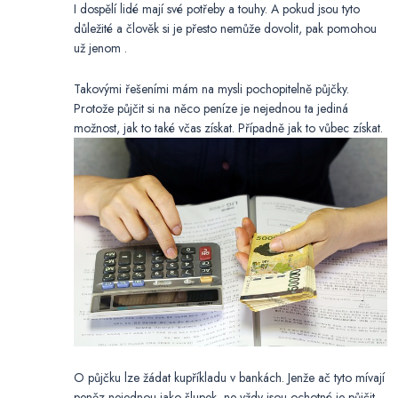
I dospělí lidé mají své potřeby a touhy. A pokud jsou tyto
důležité a člověk si je přesto nemůže dovolit, pak pomohou
už jenom
.
Takovými řešeními mám na mysli pochopitelně půjčky.
Protože půjčit si na něco peníze je nejednou ta jediná
možnost, jak to také včas získat. Případně jak to vůbec získat.
O půjčku lze žádat kupříkladu v bankách. Jenže ač tyto mívají
peněz nejednou jako šlupek, ne vždy jsou ochotné je půjčit.