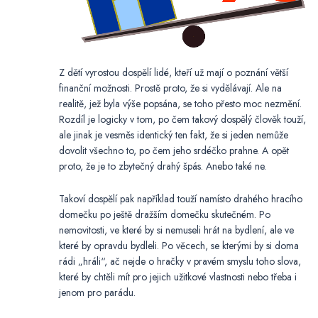
Z dětí vyrostou dospělí lidé, kteří už mají o poznání větší
finanční možnosti. Prostě proto, že si vydělávají. Ale na
realitě, jež byla výše popsána, se toho přesto moc nezmění.
Rozdíl je logicky v tom, po čem takový dospělý člověk touží,
ale jinak je vesměs identický ten fakt, že si jeden nemůže
dovolit všechno to, po čem jeho srdéčko prahne. A opět
proto, že je to zbytečný drahý špás. Anebo také ne.
Takoví dospělí pak například touží namísto drahého hracího
domečku po ještě dražším domečku skutečném. Po
nemovitosti, ve které by si nemuseli hrát na bydlení, ale ve
které by opravdu bydleli. Po věcech, se kterými by si doma
rádi „hráli“, ač nejde o hračky v pravém smyslu toho slova,
které by chtěli mít pro jejich užitkové vlastnosti nebo třeba i
jenom pro parádu.