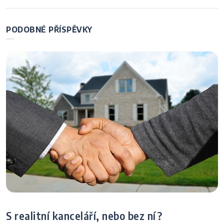
zahraničí?
příspěvek
PODOBNÉ PŘÍSPĚVKY
S realitní kanceláří, nebo bez ní?