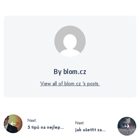
By blom.cz
View all of blom.cz 's posts.
Navigace
Next:
Next:
5 tipů na nejlepší
Jak ušetřit za
pro
únikové hry
ubytování v