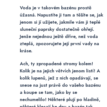
Voda je v takovém bazénu prostě
úžasná. Napustíte ji tam a těšíte se, jak
jenom si jí užijete, jakmile vám ji teplé
sluneční paprsky dostatečně ohřejí.
Jenže nejednou ještě dříve, než voda
zteplá, zpozorujete její první vady na
kráse.
Ach, ty zpropadené stromy kolem!
Kolik je na jejich větvích jenom listí! A
kolik lupenů, jež z nich opadávají, se
snese na just právě do vašeho bazénu
a koupe se tam, jako by se
nechumelilo! Některé plují po hladině,
některé klesají ke dnu a bazén tak