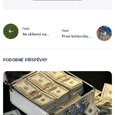
Navigace
Next:
Next:
Se sklenicí na
První historicky
pro
klíčení jde
doložená
pěstování
matematička
výhonků snadno
příspěvek
PODOBNÉ PŘÍSPĚVKY