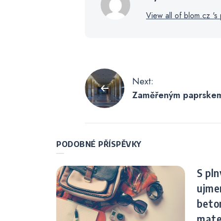
View all of blom.cz 's 
Navigace
Next:
Zaměřeným paprskem
pro
pookřejete
příspěvek
PODOBNÉ PŘÍSPĚVKY
S pl
ujme
beton
mate