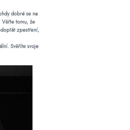
nohdy dobré se na
. Věřte tomu, že
edopřát zpestření,
lní. Svěříte svoje