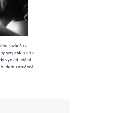
lného rozkoše a
y svoje starosti a
dy vyplatí udělat
e budete zaručeně