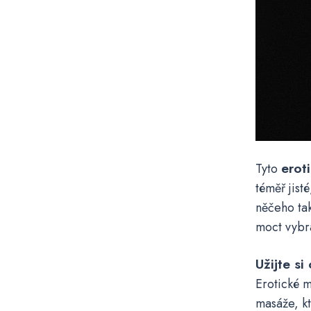
erot
Tyto
téměř jist
něčeho tak
moct vybra
Užijte si
Erotické m
masáže, k