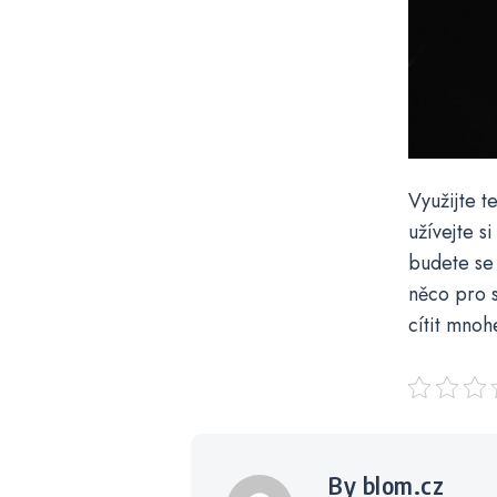
Využijte t
užívejte s
budete se c
něco pro 
cítit mnoh
By blom.cz