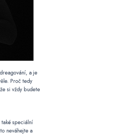
dreagování, a je
věle. Proč tedy
že si vždy budete
 také speciální
oto neváhejte a