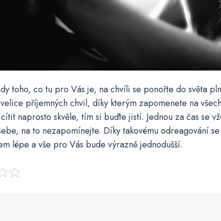
edy toho, co tu pro Vás je, na chvíli se ponořte do světa p
i velice příjemných chvil, díky kterým zapomenete na všechn
ítit naprosto skvěle, tím si buďte jistí. Jednou za čas se vž
sebe, na to nezapomínejte. Díky takovému odreagování s
em lépe a vše pro Vás bude výrazně jednodušší.