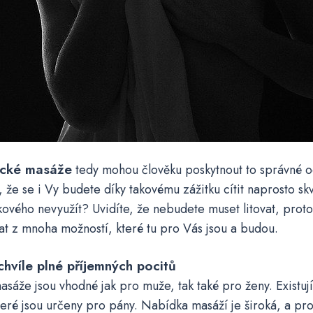
ické masáže
tedy mohou člověku poskytnout to správné o
é, že se i Vy budete díky takovému zážitku cítit naprosto sk
ového nevyužít? Uvidíte, že nebudete muset litovat, proto
t z mnoha možností, které tu pro Vás jsou a budou.
 chvíle plné příjemných pocitů
asáže jsou vhodné jak pro muže, tak také pro ženy. Existují
teré jsou určeny pro pány. Nabídka masáží
je široká, a pr