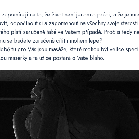
 zapomínají na to, že život není jenom o práci, a že je m
tavit, odpočinout si a zapomenout na všechny svoje starosti
ého platí zaručeně také ve Vašem případě. Proč si tedy n
ému se budete zaručeně cítit mnohem lépe?
obě tu pro Vás jsou masáže, které mohou být velice speciá
kou masérky a ta už se postará o Vaše blaho.