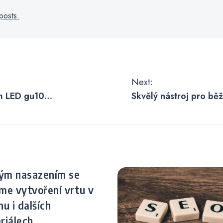
posts.
Next:
 LED gu10
Skvělý nástroj pro bě
protahování
ným nasazením se
me vytvoření vrtu v
u i dalších
riálech