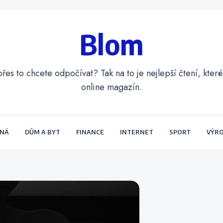
Blom
přes to chcete odpočívat? Tak na to je nejlepší čtení, kte
online magazín.
ENÁ
DŮM A BYT
FINANCE
INTERNET
SPORT
VÝR