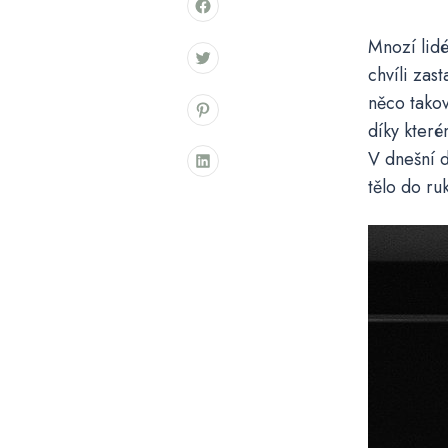
Mnozí lidé
chvíli zas
něco takov
díky kter
V dnešní d
tělo do ru