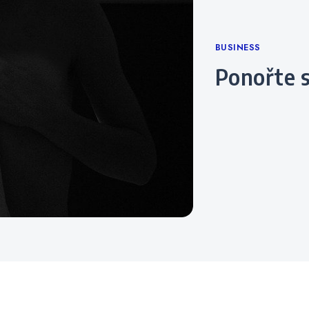
Categories
BUSINESS
Ponořte 