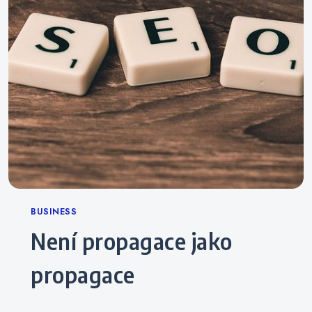
Categories
BUSINESS
Není propagace jako
propagace