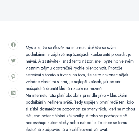
Myslet si, že se člověk na internetu dokáže se svým
podnikáním v záplavě nejrůznějších konkurentů prosadit, je
naivní. A zastáváte-li snad tento názor, měli byste ho ve svém
vlastním zájmu dostatečně rychle přehodnotit. Protože
setrvávat v tomto a trvat si na tom, že se to nakonec nějak
zvládne vlastními silami, je nejlepší způsob, jak po sérii
neúspěchů skončit klidně i zcela na mizině.
Na internetu totiž platí obdobná pravidla jako v klasickém
podnikání v reálném světě. Tedy uspěje v první řadě ten, kdo
si získá dostatečnou pozornost ze strany těch, kteří se mohou
stát jeho potenciálními zákazníky. A toho se pochopitelně
nedosahuje automaticky nebo nahodile. To chce se tomu
skutečně zodpovědně a kvalifikovaně věnovat.