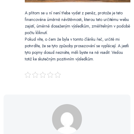
A přitom se u ní není třeba vydat z peněz, protože je tato
financována úměrně návštěvnosti, kterou tato určitému webu
zajistí, úměrně dosaženým výsledkům, změřitelným v podobě
počtu kliknutí.
Pokud víte, o čem že byla v tomto článku řeč, určitě mi
potvrdíte, že se tyto způsoby prosazování se vyplácejí. A jestli
tyto pojmy dosud neznáte, měli byste na ně vsadit. Vedou
totiž ke skutečným pozitivním výsledkům.