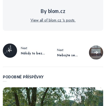
By blom.cz
View all of blom.cz 's posts.
Navigace
Next:
Next:
Někdy to bez
Nebojte se
pro
půjčky nejde
kuchyně na míru
příspěvek
PODOBNÉ PŘÍSPĚVKY