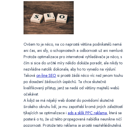
Ovšem to je něco, na co naprostá většina podnikatelů nemá
ani čas, ani síly, o schopnostech a odbornosti už ani nemluvě.
Protože optimalizace pro internetové vyhledávače je něco, s
čím si sice do určité míry někdo dokáže poradit, ale nikdy to
nezvládne natolik dokonale, aby ho to vyneslo na výsluní.
Taková
on-line SEO
si prostě žádá něco víc než jenom touhu
po dosažení žádoucích úspěchů. Ta chce skutečně
kvalifikovaný přístup, jenž se nedá od většiny majitelů webů
očekávat.
A když se má nějaký web dostat do povědomí skutečně
širokého okruhu lidí, je mu zapotřebí kromě jiných záležitostí
týkajících se optimalizace i
ads a sklik PPC reklama
, která se
postará o to, že už takto propagovaná nabídka neunikne ničí
pozornosti. Protože tato reklama je prostě nepřehlédnutelná.